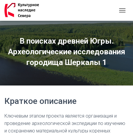
T
O
G
G
L
В поисках древней Югры.
E
N
Археологические исследования
A
городища Шеркалы 1
V
I
G
A
T
I
O
Краткое описание
N
Ключевым этапом проекта является организация и
проведение археологической экспедиции по изучению
и сохранению материальной культуры коренных